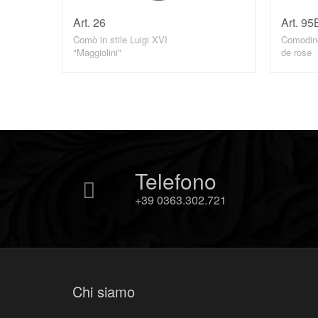
Art. 26
DETTAGLI
Art. 95
Comò in stile Luigi XVI
Comodino
"Maggiolini"
de rose
Telefono
+39 0363.302.721
Chi siamo