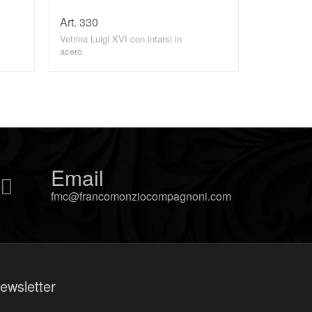
Art. 330
DETTAGLI
Vetrina Luigi XVI con intarsi in
acero
Email
fmc@francomonziocompagnoni.com
ewsletter