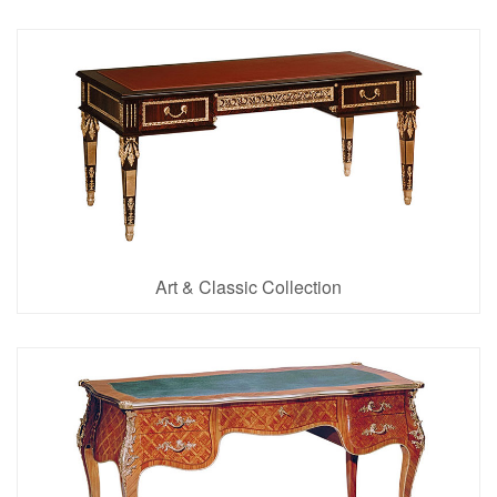
Art & Classic Collection
13 Articoli