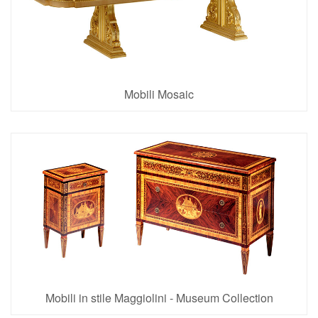
Mobili Mosaic
11 Articoli
Mobili in stile Maggiolini - Museum Collection
15 Articoli