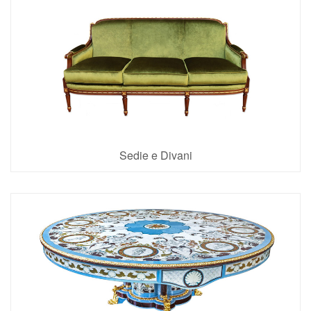
Sedie e Divani
4 Articoli