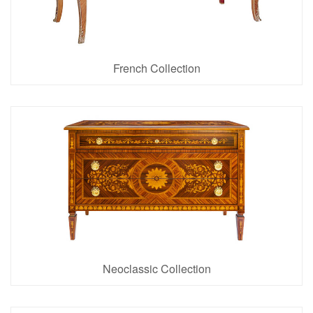
French Collection
17 Articoli
Neoclassic Collection
9 Articoli