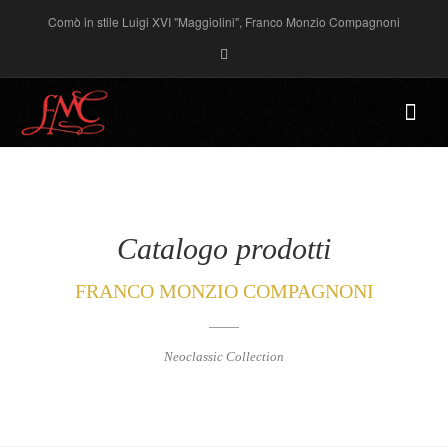
Comò in stile Luigi XVI "Maggiolini", Franco Monzio Compagnoni
Catalogo prodotti
FRANCO MONZIO COMPAGNONI
Neoclassic Collection