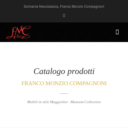
Scrivania Neoclassica, Franco Monzio Compagnoni
Catalogo prodotti
FRANCO MONZIO COMPAGNONI
Mobili in stile Maggiolini - Museum Collection